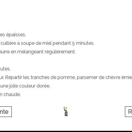
les épaisses.
e cuillère à soupe de miel pendant 5 minutes.
eurre en mélangeant régulièrement.
nutes.
our. Répartir les tranches de pomme, parsemer de chèvre émiet
une jolie couleur dorée.
en chaude.
ente
R